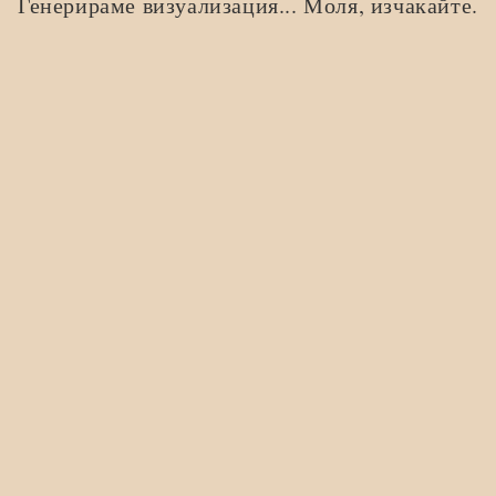
Генерираме визуализация... Моля, изчакайте.
Сборник с тестови въпроси за Кандидатстудентски изпит
по биология. Част 1
Използвани издания
15,00
€
/ 29,34 лв.
ДОБАВЯНЕ В КОЛИЧКАТА